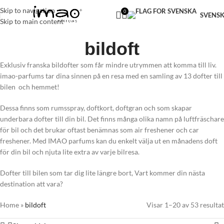
FRI FRAKT VID KÖP ÖVER 299 KR
Skip to navigation
0
SVENS
Skip to main content
bildoft
Exklusiv franska bildofter som får mindre utrymmen att komma till liv.
imao-parfums tar dina sinnen på en resa med en samling av 13 dofter till
bilen och hemmet!
Dessa finns som rumsspray, doftkort, doftgran och som skapar
underbara dofter till din bil. Det finns många olika namn på luftfräschare
för bil och det brukar oftast benämnas som air freshener och car
freshener. Med IMAO parfums kan du enkelt välja ut en månadens doft
för din bil och njuta lite extra av varje bilresa.
Dofter till bilen som tar dig lite längre bort, Vart kommer din nästa
destination att vara?
Home
»
bildoft
Visar 1–20 av 53 resultat