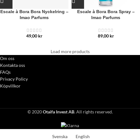
Escale à Bora Bora Nyckelring –
Escale à Bora Bora Spray –
Imao Parfums
Imao Parfums
49,00
kr
89,00
kr
Load more products
Om oss
Kontakta oss
FAQs
Privacy Policy
Köpvillkor
© 2020
Otaifa Invest AB
. All rights reserved.
Svenska
English