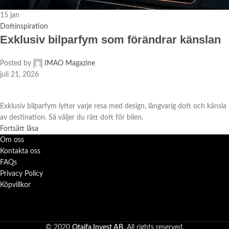
15
jan
Doftinspiration
Exklusiv bilparfym som förändrar känslan
Posted by
IMAO Magazine
juli 21, 2026
Exklusiv bilparfym lyfter varje resa med design, långvarig doft och känsla
av destination. Så väljer du rätt doft för bilen.
Fortsätt läsa
Om oss
Kontakta oss
FAQs
Privacy Policy
Köpvillkor
© 2020
Otaifa Invest AB
. All rights reserved.