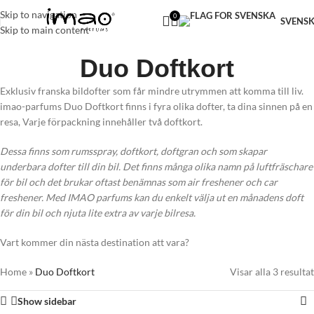
FRI FRAKT VID KÖP ÖVER 299 KR
Skip to navigation
0
SVENS
Skip to main content
Duo Doftkort
Exklusiv franska bildofter som får mindre utrymmen att komma till liv.
imao-parfums Duo Doftkort finns i fyra olika dofter, ta dina sinnen på en
resa, Varje förpackning innehåller två doftkort.
Dessa finns som rumsspray, doftkort, doftgran och som skapar
underbara dofter till din bil. Det finns många olika namn på luftfräschare
för bil och det brukar oftast benämnas som air freshener och car
freshener. Med IMAO parfums kan du enkelt välja ut en månadens doft
för din bil och njuta lite extra av varje bilresa.
Vart kommer din nästa destination att vara?
Home
»
Duo Doftkort
Visar alla 3 resultat
Show sidebar